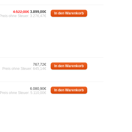
4.522,00€
3.899,00€
Preis ohne Steuer: 3.276,47€
767,72€
Preis ohne Steuer: 645,14€
6.080,90€
Preis ohne Steuer: 5.110,00€