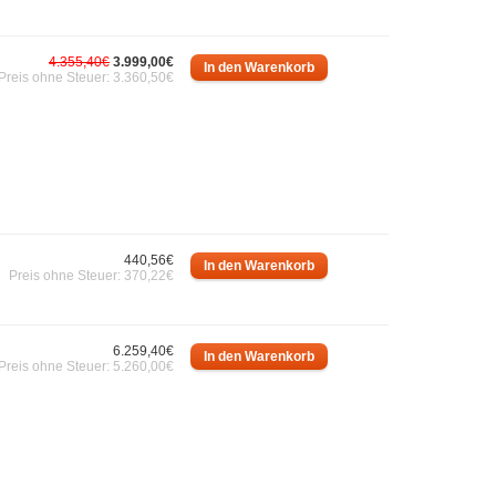
4.355,40€
3.999,00€
Preis ohne Steuer: 3.360,50€
440,56€
Preis ohne Steuer: 370,22€
6.259,40€
Preis ohne Steuer: 5.260,00€