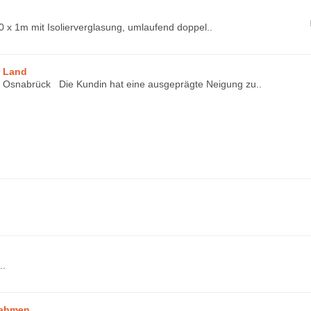
 x 1m mit Isolierverglasung, umlaufend doppel..
r Land
s Osnabrück Die Kundin hat eine ausgeprägte Neigung zu..
..
Rahmen