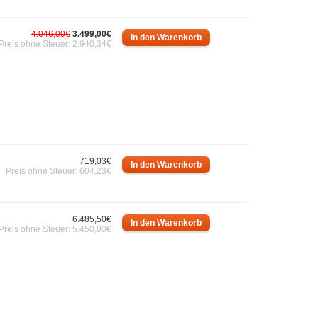
4.046,00€
3.499,00€
Preis ohne Steuer: 2.940,34€
719,03€
Preis ohne Steuer: 604,23€
6.485,50€
Preis ohne Steuer: 5.450,00€