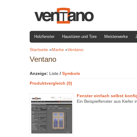
Holzfenster
Haustüren und Tore
Meisterwerke
Startseite
»
Marke
»
Ventano
Ventano
Anzeige:
Liste
/
Symbole
Produktvergleich (0)
Fenster einfach selbst konfi
Ein Beispielfenster aus Kiefer 