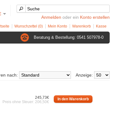
€
Anmelden
oder ein
Konto erstellen
tseite
Wunschzettel (0)
Mein Konto
Warenkorb
Kasse
Beratung & Bestellung: 0541 507978-0
eren nach:
Anzeige:
245,73€
Preis ohne Steuer: 206,50€