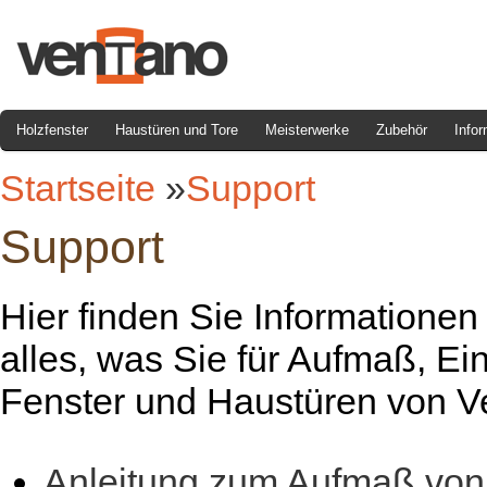
Holzfenster
Haustüren und Tore
Meisterwerke
Zubehör
Infor
Startseite
»
Support
Support
Hier finden Sie Informationen 
alles, was Sie für Aufmaß, Ei
Fenster und Haustüren von Ve
Anleitung zum Aufmaß von