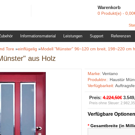
Warenkorb
0 Produkt(e) - 0,00
Star
Zubehör
Informationsmaterial
Leistungen
Support
Referenzen
nd Tore
»
einflügelig
»
Modell "Münster" 96~120 cm breit, 198~220 cm 
Münster" aus Holz
Marke:
Ventano
Produktnr.:
Haustür Müns
Verfügbarkeit:
Auftragsf
Preis:
4.224,50€
3.549
Preis ohne Steuer: 2.982,3
Verfügbare Optione
*
Gesamtbreite (in Mill