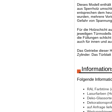
Dieses Modell enthält
aus Sperrholz umschlo
entsprechen dem heuti
wurden, mehrere Vorte
Gefahr von Spannungs
Für die Holzschicht 
jeweiligen Türmodells
die Füllungen schlich
auch für innen und a
Das Getriebe dieser 
Zylinder. Das Türblat
Information
Folgende Informati
RAL Farbtöne (
Lasurfarben (H
Deko-Glassorte
Dekorationsprof
auf Anfrage lief
Wartungshinwei