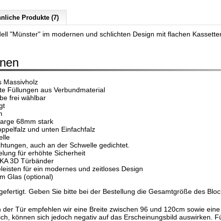
nliche Produkte (7)
ll "Münster" im modernen und schlichten Design mit flachen Kassettenf
onen
s Massivholz
 Füllungen aus Verbundmaterial
be frei wählbar
gt
m
kzarge 68mm stark
oppelfalz und unten Einfachfalz
lle
htungen, auch an der Schwelle gedichtet.
elung für erhöhte Sicherheit
KA 3D Türbänder
eleisten für ein modernes und zeitloses Design
im Glas (optional)
gefertigt. Geben Sie bitte bei der Bestellung die Gesamtgröße des Bl
gn der Tür empfehlen wir eine Breite zwischen 96 und 120cm sowie e
ich, können sich jedoch negativ auf das Erscheinungsbild auswirken. 