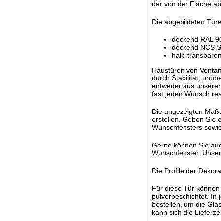
der von der Fläche ab
Die abgebildeten Türe
deckend RAL 9
deckend NCS S 
halb-transpare
Haustüren von Ventano
durch Stabilität, unü
entweder aus unseren 
fast jeden Wunsch rea
Die angezeigten Maße s
erstellen. Geben Sie 
Wunschfensters sowie
Gerne können Sie auc
Wunschfenster. Unsere 
Die Profile der Dekor
Für diese Tür können 
pulverbeschichtet. In 
bestellen, um die Glas
kann sich die Lieferz