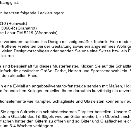
hängig ist.
n besitzen folgende Lackierungen:
010 (Reinweiß)
3060-R (Granatrot)
nte Lasur TM 5219 (Afrormosia)
 verbinden traditionelles Design mit zeitgemäßer Technik. Eine moder
bertroffene Freiheiten bei der Gestaltung sowie ein angenehmes Wohng
vielen Designvorschlägen oder senden Sie uns eine Skizze bzw. ein F
lisieren.
ind beispielhaft für dieses Musterfenster. Klicken Sie auf die Schaltfl
einfach die gewüschte Größe, Farbe, Holzart und Sprossenanzahl ein. S
 den aktuellen Preis.
h eine E-Mail an angebot@ventano-fenster.de senden mit Maßen, Holza
freundlichen Kollegen erstellen Ihnen daraufhin kurztfristig ein unver
ationselemente wie Kämpfer, Schlagleiste und Glasleisten können wir a
Sie gegen Aufrpeis ein schmiedeeisernes Türgitter bestellen. Unsere
jedem Glasfeld des Türflügels wird ein Gitter montiert, im Oberlicht ni
flächen hinter den Gittern zu öffnen und so Gitter und Glasflächen leich
eit um 3-4 Wochen verlängern.