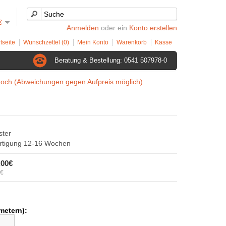
€
Anmelden
oder ein
Konto erstellen
tseite
Wunschzettel (0)
Mein Konto
Warenkorb
Kasse
Beratung & Bestellung: 0541 507978-0
hoch (Abweichungen gegen Aufpreis möglich)
ter
ertigung 12-16 Wochen
,00€
5€
n
imetern):