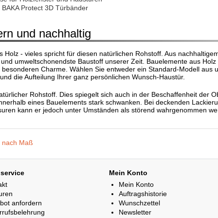
se BAKA Protect 3D Türbänder
rn und nachhaltig
Holz - vieles spricht für diesen natürlichen Rohstoff. Aus nachhaltigem
e und umweltschonendste Baustoff unserer Zeit. Bauelemente aus Holz
 besonderen Charme. Wählen Sie entweder ein Standard-Modell aus un
und die Aufteilung Ihrer ganz persönlichen Wunsch-Haustür.
natürlicher Rohstoff. Dies spiegelt sich auch in der Beschaffenheit de
nnerhalb eines Bauelements stark schwanken. Bei deckenden Lackierunge
suren kann er jedoch unter Umständen als störend wahrgenommen we
,
nach Maß
service
Mein Konto
akt
Mein Konto
uren
Auftragshistorie
bot anfordern
Wunschzettel
rrufsbelehrung
Newsletter