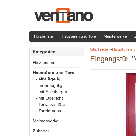
Holzfenster
Haustüren und Tore
Meisterwerke
Startseite
»
Haustüren u
Kategorien
Eingangstür "
Holzfenster
Haustüren und Tore
- einflügelig
- mehrflügelig
- mit Stichbogen
- mit Oberlicht
- Terrassentüren
- Torelemente
Meisterwerke
Zubehör