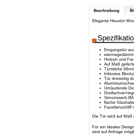
Beschreibung
Äh
Elegante Haustür Mode
Spezifikati
Eingangstür au
wärmegedämmte
Holzart und Far
Auf Maß geferti
Türstärke 68m
Inklusive Bloc
Tür dreiseitig d
Aluminiumschwe
Umlaufende Dic
Dreifachverrieg
Simonswerk BA
flache Glashalt
Facettenschliff 
Die Tür wird auf Maß 
Für ein ideales Desi
sind auf Anfrage mögl