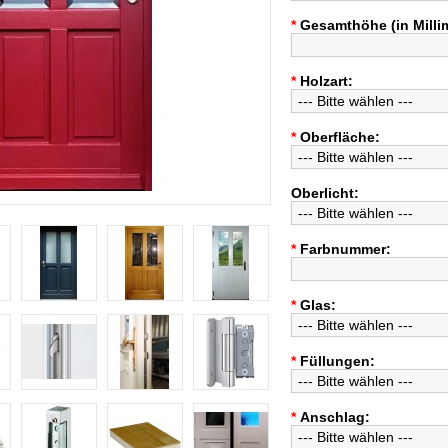
*
Gesamthöhe (in Milli
*
Holzart:
*
Oberfläche:
Oberlicht:
*
Farbnummer:
*
Glas:
*
Füllungen:
*
Anschlag: