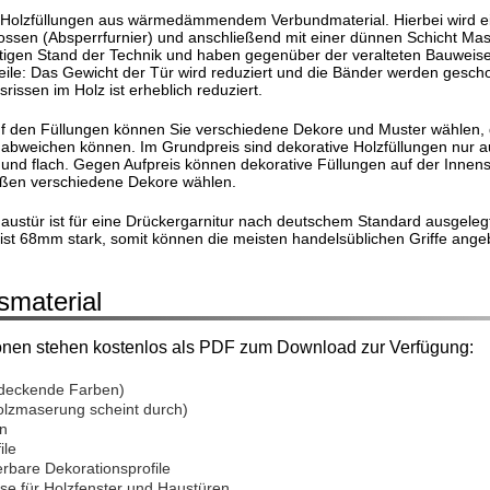
 Holzfüllungen aus wärmedämmendem Verbundmaterial. Hierbei wird ein
ssen (Absperrfurnier) und anschließend mit einer dünnen Schicht Massi
gen Stand der Technik und haben gegenüber der veralteten Bauweise, 
ile: Das Gewicht der Tür wird reduziert und die Bänder werden gesch
rissen im Holz ist
erheblich
reduziert.
auf den Füllungen können Sie verschiedene Dekore und Muster wählen,
 abweichen können. Im Grundpreis sind dekorative Holzfüllungen nur au
t und flach. Gegen Aufpreis können dekorative Füllungen auf der Innen
ußen verschiedene Dekore wählen.
Haustür ist für eine Drückergarnitur nach deutschem Standard ausge
t ist 68mm stark, somit können die meisten handelsüblichen Griffe ang
smaterial
onen stehen kostenlos als PDF zum Download zur Verfügung:
deckende Farben)
olzmaserung scheint durch)
n
ile
erbare Dekorationsprofile
se für Holzfenster und Haustüren