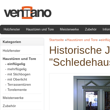
Holzfenster
Haustüren und Tore
Meisterwerke
Zubehör
Infor
Startseite
»
Haustüren und Tore
»
einflü
Kategorien
Historische 
Holzfenster
"Schledehau
Haustüren und Tore
- einflügelig
- mehrflügelig
- mit Stichbogen
- mit Oberlicht
- Terrassentüren
- Torelemente
Meisterwerke
Zubehör