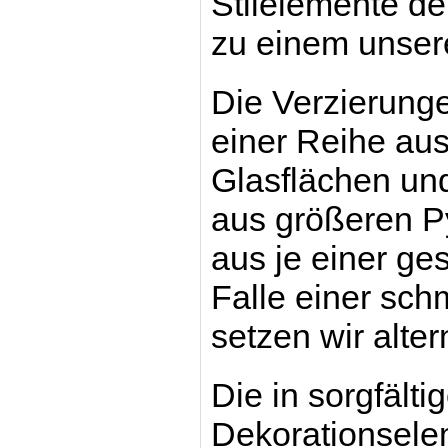
Stilelemente de
zu
einem unsere
Die Verzierunge
einer Reihe au
Glasflächen und 
aus größeren P
aus je einer ge
Falle einer sch
setzen wir alte
Die in sorgfälti
Dekorationsele