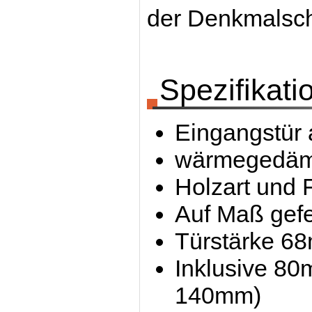
der Denkmalsch
Spezifikati
Eingangstür 
wärmegedämm
Holzart und 
Auf Maß gefe
Türstärke 6
Inklusive 80
140mm)