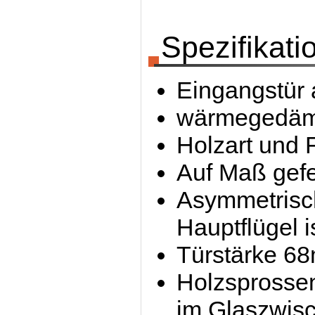
Spezifikati
Eingangstür 
wärmegedämm
Holzart und 
Auf Maß gefe
Asymmetrische
Hauptflügel i
Türstärke 6
Holzsprossen
im Glaszwis