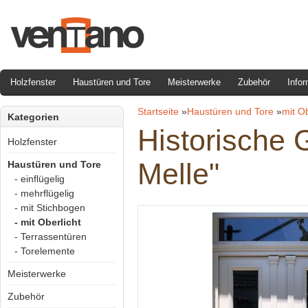
Holzfenster
Haustüren und Tore
Meisterwerke
Zubehör
Infor
Startseite
»
Haustüren und Tore
»
mit Ob
Kategorien
Historische 
Holzfenster
Melle"
Haustüren und Tore
- einflügelig
- mehrflügelig
- mit Stichbogen
- mit Oberlicht
- Terrassentüren
- Torelemente
Meisterwerke
Zubehör