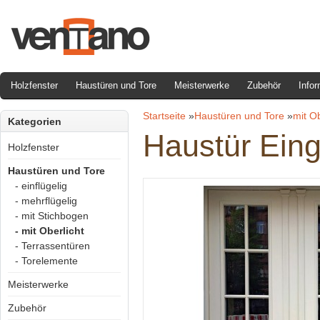
Holzfenster
Haustüren und Tore
Meisterwerke
Zubehör
Infor
Startseite
»
Haustüren und Tore
»
mit Ob
Kategorien
Haustür Eing
Holzfenster
Haustüren und Tore
- einflügelig
- mehrflügelig
- mit Stichbogen
- mit Oberlicht
- Terrassentüren
- Torelemente
Meisterwerke
Zubehör