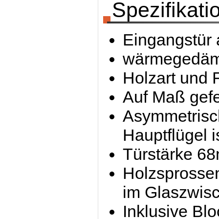
Spezifikati
Eingangstür 
wärmegedämm
Holzart und 
Auf Maß gefe
Asymmetrische
Hauptflügel i
Türstärke 6
Holzsprossen
im Glaszwis
Inklusive Bl