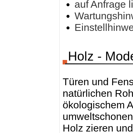
auf Anfrage l
Wartungshinw
Einstellhinw
Holz - Mod
Türen und Fenst
natürlichen Rohs
ökologischem An
umweltschonend
Holz zieren un