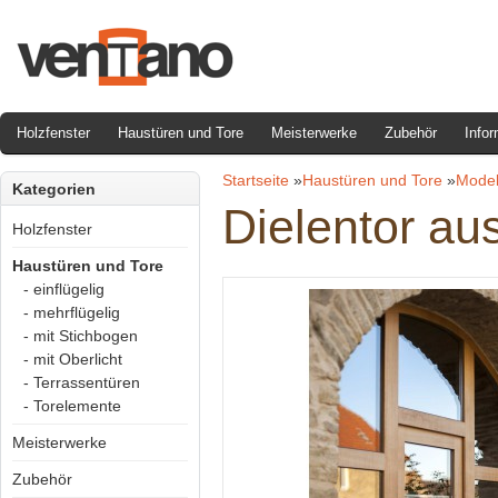
Holzfenster
Haustüren und Tore
Meisterwerke
Zubehör
Infor
Startseite
»
Haustüren und Tore
»
Model
Kategorien
Dielentor aus
Holzfenster
Haustüren und Tore
- einflügelig
- mehrflügelig
- mit Stichbogen
- mit Oberlicht
- Terrassentüren
- Torelemente
Meisterwerke
Zubehör