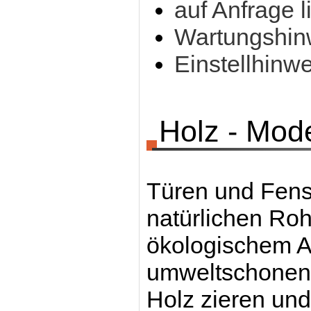
auf Anfrage l
Wartungshinw
Einstellhinw
Holz - Mod
Türen und Fenst
natürlichen Rohs
ökologischem An
umweltschonend
Holz zieren un