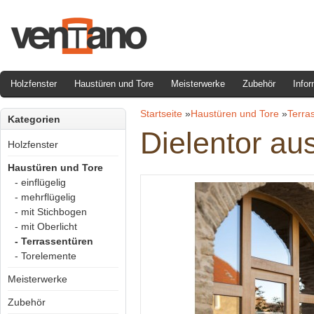
Holzfenster
Haustüren und Tore
Meisterwerke
Zubehör
Infor
Startseite
»
Haustüren und Tore
»
Terra
Kategorien
Dielentor aus
Holzfenster
Haustüren und Tore
- einflügelig
- mehrflügelig
- mit Stichbogen
- mit Oberlicht
- Terrassentüren
- Torelemente
Meisterwerke
Zubehör