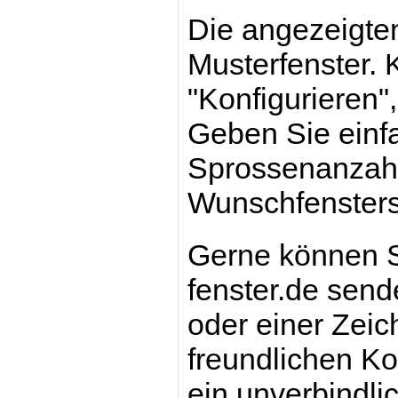
Die angezeigten
Musterfenster. 
"Konfigurieren",
Geben Sie einf
Sprossenanzahl 
Wunschfensters
Gerne können S
fenster.de send
oder einer Zei
freundlichen Kol
ein unverbindli