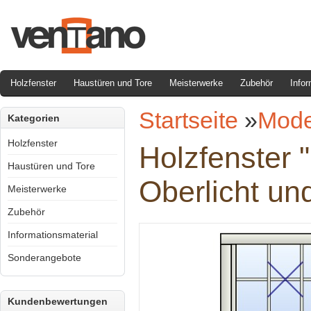
Holzfenster
Haustüren und Tore
Meisterwerke
Zubehör
Infor
Startseite
»
Mode
Kategorien
Holzfenster
Holzfenster 
Haustüren und Tore
Oberlicht u
Meisterwerke
Zubehör
Informationsmaterial
Sonderangebote
Kundenbewertungen