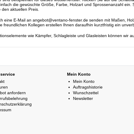
einfach die gewüschte Größe, Farbe, Holzart und Sprossenanzahl ein. S
 den aktuellen Preis.
h eine E-Mail an angebot@ventano-fenster.de senden mit Maßen, Holza
freundlichen Kollegen erstellen Ihnen daraufhin kurztfristig ein unver
ationselemente wie Kämpfer, Schlagleiste und Glasleisten können wir a
service
Mein Konto
akt
Mein Konto
uren
Auftragshistorie
bot anfordern
Wunschzettel
rrufsbelehrung
Newsletter
nschutzerklärung
essum