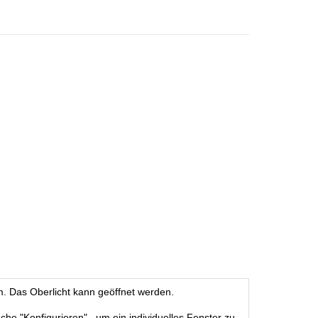
m. Das Oberlicht kann geöffnet werden.
äche "Konfigurieren", um ein individuelles Fenster zu