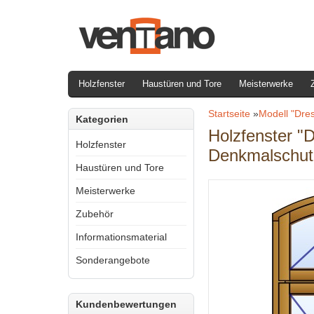
Holzfenster
Haustüren und Tore
Meisterwerke
Startseite
»
Modell "Dre
Kategorien
Holzfenster "
Holzfenster
Denkmalschut
Haustüren und Tore
Meisterwerke
Zubehör
Informationsmaterial
Sonderangebote
Kundenbewertungen