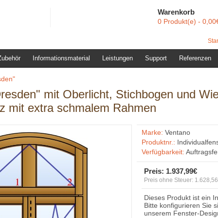
Warenkorb
0 Produkt(e) - 0,00
Star
Zubehör
Informationsmaterial
Leistungen
Support
Referenzen
sden"
Dresden" mit Oberlicht, Stichbogen und Wi
z mit extra schmalem Rahmen
Marke:
Ventano
Produktnr.:
Individualfen
Verfügbarkeit:
Auftragsf
Preis:
1.937,99€
Preis ohne Steuer: 1.628,5
Dieses Produkt ist ein I
Bitte konfigurieren Sie 
unserem Fenster-Desig