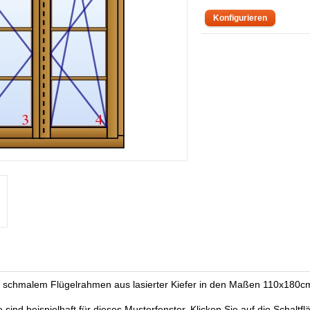
it schmalem Flügelrahmen aus lasierter Kiefer in den Maßen 110x180c
ind beispielhaft für dieses Musterfenster. Klicken Sie auf die Schaltfl