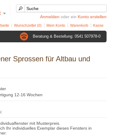
€
Anmelden
oder ein
Konto erstellen
tseite
Wunschzettel (0)
Mein Konto
Warenkorb
Kasse
Beratung & Bestellung: 0541 507978-0
ener Sprossen für Altbau und
ster
ertigung 12-16 Wochen
6€
ndividualfenster mit Musterpreis.
sich Ihr individuelles Exemplar dieses Fensters in
ner: