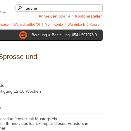
€
Anmelden
oder ein
Konto erstellen
tseite
Wunschzettel (0)
Mein Konto
Warenkorb
Kasse
Beratung & Bestellung: 0541 507978-0
 Sprosse und
ster
ertigung 12-16 Wochen
8€
ndividualfenster mit Musterpreis.
sich Ihr individuelles Exemplar dieses Fensters in
ner: