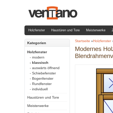
Holzfenster
Haustüren und Tore
Meisterwerke
Startseite
»
Holzfenster
Kategorien
Modernes Holzf
Holzfenster
Blendrahmenv
- modern
- klassisch
- auswärts öffnend
- Schiebefenster
- Bogenfenster
- Rundfenster
- individuell
Haustüren und Tore
Meisterwerke