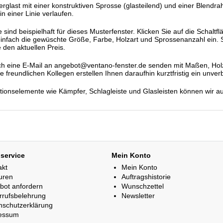
verglast mit einer konstruktiven Sprosse (glasteilend) und einer Blend
in einer Linie verlaufen.
ind beispielhaft für dieses Musterfenster. Klicken Sie auf die Schaltfl
einfach die gewüschte Größe, Farbe, Holzart und Sprossenanzahl ein. S
 den aktuellen Preis.
h eine E-Mail an angebot@ventano-fenster.de senden mit Maßen, Holza
freundlichen Kollegen erstellen Ihnen daraufhin kurztfristig ein unver
ationselemente wie Kämpfer, Schlagleiste und Glasleisten können wir a
service
Mein Konto
akt
Mein Konto
uren
Auftragshistorie
bot anfordern
Wunschzettel
rrufsbelehrung
Newsletter
nschutzerklärung
essum