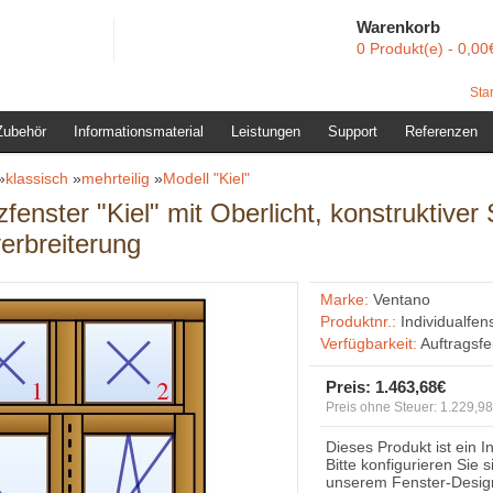
Warenkorb
0 Produkt(e) - 0,00
Star
Zubehör
Informationsmaterial
Leistungen
Support
Referenzen
»
klassisch
»
mehrteilig
»
Modell "Kiel"
enster "Kiel" mit Oberlicht, konstruktiver
erbreiterung
Marke:
Ventano
Produktnr.:
Individualfen
Verfügbarkeit:
Auftragsf
Preis:
1.463,68€
Preis ohne Steuer: 1.229,9
Dieses Produkt ist ein I
Bitte konfigurieren Sie 
unserem Fenster-Desig