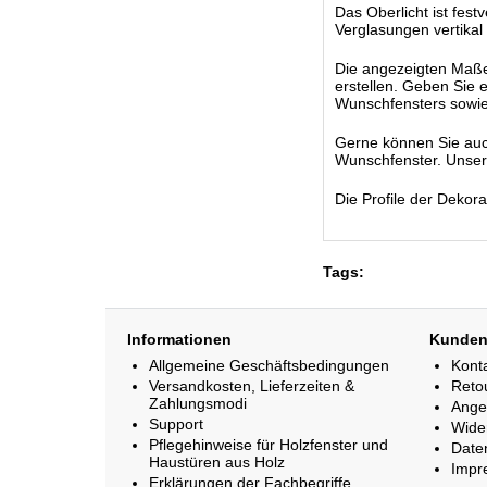
Das Oberlicht ist fest
Verglasungen vertikal 
Die angezeigten Maße s
erstellen. Geben Sie 
Wunschfensters sowie
Gerne können Sie auc
Wunschfenster. Unsere 
Die Profile der Dekor
Tags:
Informationen
Kunden
Allgemeine Geschäftsbedingungen
Kont
Versandkosten, Lieferzeiten &
Reto
Zahlungsmodi
Ange
Support
Wide
Pflegehinweise für Holzfenster und
Date
Haustüren aus Holz
Impr
Erklärungen der Fachbegriffe