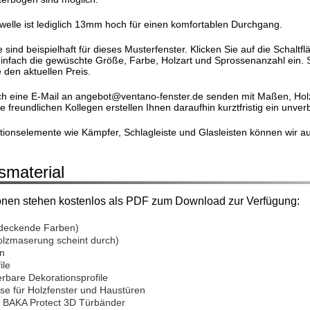
elle ist lediglich 13mm hoch für einen komfortablen Durchgang.
ind beispielhaft für dieses Musterfenster. Klicken Sie auf die Schaltfl
einfach die gewüschte Größe, Farbe, Holzart und Sprossenanzahl ein. S
 den aktuellen Preis.
h eine E-Mail an angebot@ventano-fenster.de senden mit Maßen, Holza
freundlichen Kollegen erstellen Ihnen daraufhin kurztfristig ein unver
ationselemente wie Kämpfer, Schlagleiste und Glasleisten können wir a
smaterial
onen stehen kostenlos als PDF zum Download zur Verfügung:
deckende Farben)
olzmaserung scheint durch)
n
ile
erbare Dekorationsprofile
se für Holzfenster und Haustüren
se BAKA Protect 3D Türbänder