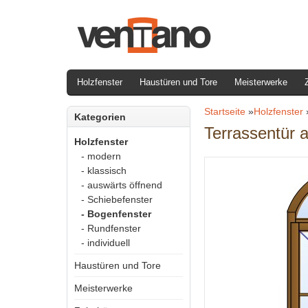
Holzfenster
Haustüren und Tore
Meisterwerke
Startseite
»
Holzfenster
Kategorien
Terrassentür 
Holzfenster
- modern
- klassisch
- auswärts öffnend
- Schiebefenster
- Bogenfenster
- Rundfenster
- individuell
Haustüren und Tore
Meisterwerke