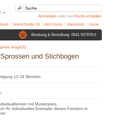
€
Anmelden
oder ein
Konto erstellen
tseite
Wunschzettel (0)
Mein Konto
Warenkorb
Kasse
Beratung & Bestellung: 0541 507978-0
preis möglich)
r Sprossen und Stichbogen
ertigung 12-16 Wochen
4€
ndividualfenster mit Musterpreis.
sich Ihr individuelles Exemplar dieses Fensters in
ner: