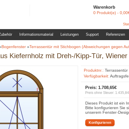
Warenkorb
0 Produkt(e) - 0,00
Star
Zubehör
Informationsmaterial
Leistungen
Support
Referenzen
»
Bogenfenster
»
Terrassentür mit Stichbogen (Abweichungen gegen Auf
aus Kiefernholz mit Dreh-/Kipp-Tür, Wiene
Produktnr.:
Terrassentür
Verfügbarkeit:
Auftragsf
Preis:
1.708,65€
Preis ohne Steuer: 1.435,8
Dieses Produkt ist ein I
Bitte konfigurieren Sie 
unserem Fenster-Desig