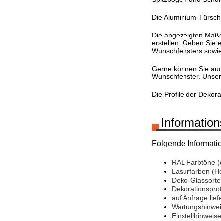
Die Aluminium-Türschw
Die angezeigten Maße s
erstellen. Geben Sie 
Wunschfensters sowie
Gerne können Sie auc
Wunschfenster. Unsere 
Die Profile der Dekor
Information
Folgende Informati
RAL Farbtöne (
Lasurfarben (H
Deko-Glassorte
Dekorationsprof
auf Anfrage lief
Wartungshinwei
Einstellhinwei