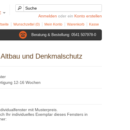
€
Anmelden
oder ein
Konto erstellen
tseite
Wunschzettel (0)
Mein Konto
Warenkorb
Kasse
Beratung & Bestellung: 0541 507978-0
ür Altbau und Denkmalschutz
ster
ertigung 12-16 Wochen
ndividualfenster mit Musterpreis.
sich Ihr individuelles Exemplar dieses Fensters in
ner: