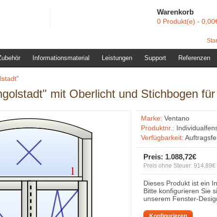
Warenkorb
0 Produkt(e) - 0,00
Star
Zubehör
Informationsmaterial
Leistungen
Support
Referenzen
lstadt"
ngolstadt" mit Oberlicht und Stichbogen f
Marke:
Ventano
Produktnr.:
Individualfen
Verfügbarkeit:
Auftragsf
Preis:
1.088,72€
Preis ohne Steuer: 914,89€
Dieses Produkt ist ein I
Bitte konfigurieren Sie 
unserem Fenster-Desig