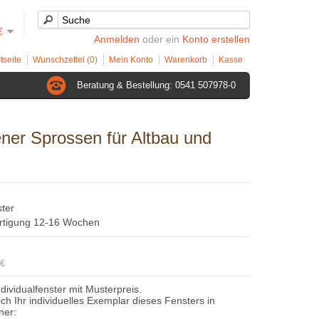
€
Anmelden
oder ein
Konto erstellen
tseite
Wunschzettel (0)
Mein Konto
Warenkorb
Kasse
Beratung & Bestellung: 0541 507978-0
ener Sprossen für Altbau und
ster
ertigung 12-16 Wochen
6€
ndividualfenster mit Musterpreis.
sich Ihr individuelles Exemplar dieses Fensters in
ner: