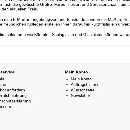
einfach die gewüschte Größe, Farbe, Holzart und Sprossenanzahl ein. S
 den aktuellen Preis.
h eine E-Mail an angebot@ventano-fenster.de senden mit Maßen, Holza
freundlichen Kollegen erstellen Ihnen daraufhin kurztfristig ein unver
ationselemente wie Kämpfer, Schlagleiste und Glasleisten können wir a
service
Mein Konto
akt
Mein Konto
uren
Auftragshistorie
bot anfordern
Wunschzettel
rrufsbelehrung
Newsletter
nschutzerklärung
essum