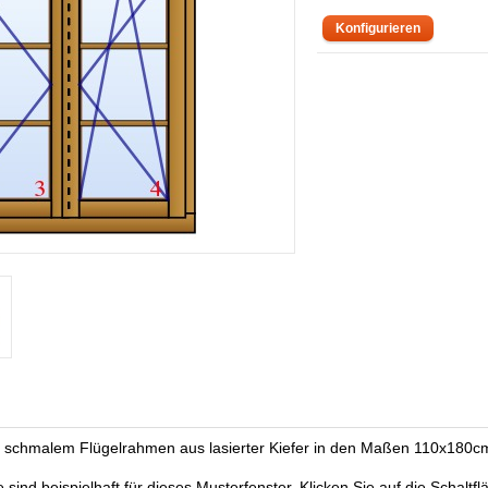
it schmalem Flügelrahmen aus lasierter Kiefer in den Maßen 110x180c
ind beispielhaft für dieses Musterfenster. Klicken Sie auf die Schaltfl