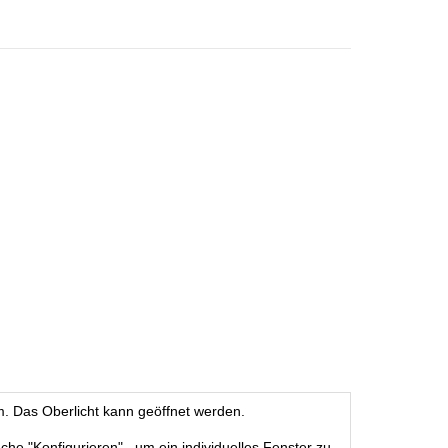
m. Das Oberlicht kann geöffnet werden.
äche "Konfigurieren", um ein individuelles Fenster zu