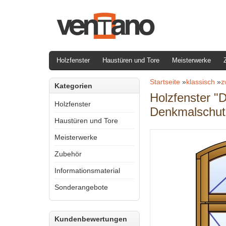
Holzfenster
Haustüren und Tore
Meisterwerke
Startseite
»
klassisch
»
z
Kategorien
Holzfenster "
Holzfenster
Denkmalschut
Haustüren und Tore
Meisterwerke
Zubehör
Informationsmaterial
Sonderangebote
Kundenbewertungen