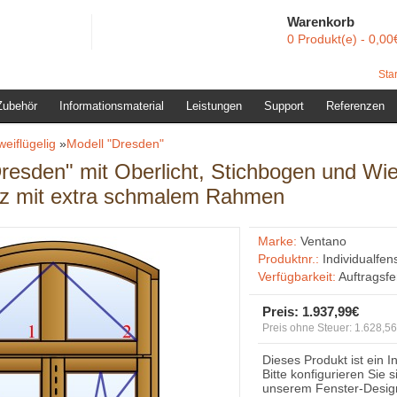
Warenkorb
0 Produkt(e) - 0,00
Star
Zubehör
Informationsmaterial
Leistungen
Support
Referenzen
weiflügelig
»
Modell "Dresden"
Dresden" mit Oberlicht, Stichbogen und Wi
z mit extra schmalem Rahmen
Marke:
Ventano
Produktnr.:
Individualfen
Verfügbarkeit:
Auftragsf
Preis:
1.937,99€
Preis ohne Steuer: 1.628,5
Dieses Produkt ist ein I
Bitte konfigurieren Sie 
unserem Fenster-Desig