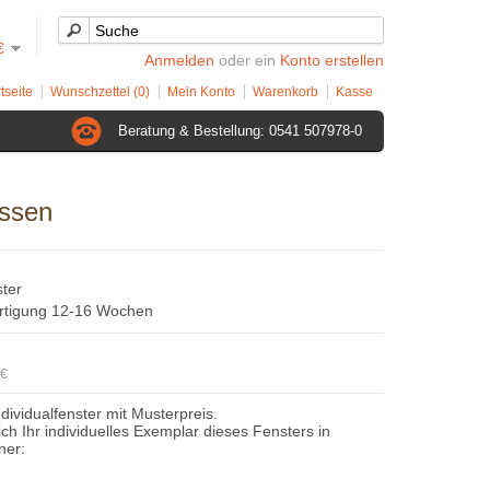
€
Anmelden
oder ein
Konto erstellen
tseite
Wunschzettel (0)
Mein Konto
Warenkorb
Kasse
Beratung & Bestellung: 0541 507978-0
ossen
ster
ertigung 12-16 Wochen
4€
ndividualfenster mit Musterpreis.
sich Ihr individuelles Exemplar dieses Fensters in
ner: