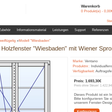
Warenkorb
0 Produkt(e) - 0,00
Star
Zubehör
Informationsmaterial
Leistungen
Support
Referenzen
weiflügelig
»
Modell "Wiesbaden"
s Holzfenster "Wiesbaden" mit Wiener Spr
Marke:
Ventano
Produktnr.:
Individualfen
Verfügbarkeit:
Auftragsf
Preis:
1.693,30€
Preis ohne Steuer: 1.422,9
Dieses Produkt ist ein I
Bitte konfigurieren Sie 
unserem Fenster-Desig