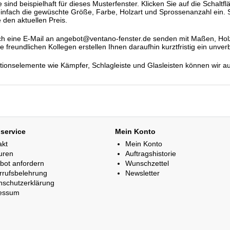
ind beispielhaft für dieses Musterfenster. Klicken Sie auf die Schaltfl
einfach die gewüschte Größe, Farbe, Holzart und Sprossenanzahl ein. S
 den aktuellen Preis.
h eine E-Mail an angebot@ventano-fenster.de senden mit Maßen, Holza
freundlichen Kollegen erstellen Ihnen daraufhin kurztfristig ein unver
ationselemente wie Kämpfer, Schlagleiste und Glasleisten können wir a
service
Mein Konto
akt
Mein Konto
uren
Auftragshistorie
bot anfordern
Wunschzettel
rrufsbelehrung
Newsletter
nschutzerklärung
essum