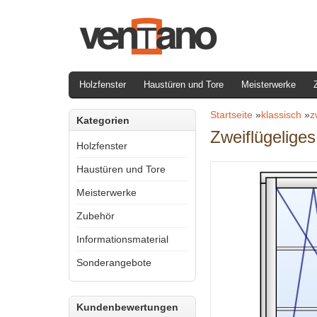
Holzfenster
Haustüren und Tore
Meisterwerke
Startseite
»
klassisch
»
z
Kategorien
Zweiflügelige
Holzfenster
Haustüren und Tore
Meisterwerke
Zubehör
Informationsmaterial
Sonderangebote
Kundenbewertungen