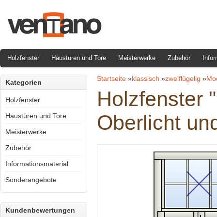
Holzfenster
Haustüren und Tore
Meisterwerke
Zubehör
Infor
Startseite
»
klassisch
»
zweiflügelig
»
Mod
Kategorien
Holzfenster 
Holzfenster
Oberlicht u
Haustüren und Tore
Meisterwerke
Zubehör
Informationsmaterial
Sonderangebote
Kundenbewertungen