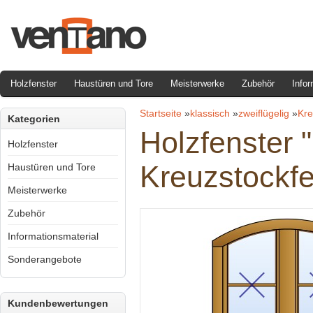
Holzfenster
Haustüren und Tore
Meisterwerke
Zubehör
Infor
Startseite
»
klassisch
»
zweiflügelig
»
Kre
Kategorien
Holzfenster 
Holzfenster
Kreuzstockfe
Haustüren und Tore
Meisterwerke
Zubehör
Informationsmaterial
Sonderangebote
Kundenbewertungen