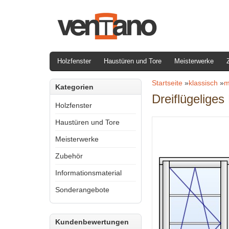
Holzfenster
Haustüren und Tore
Meisterwerke
Startseite
»
klassisch
»
m
Kategorien
Dreiflügelige
Holzfenster
Haustüren und Tore
Meisterwerke
Zubehör
Informationsmaterial
Sonderangebote
Kundenbewertungen