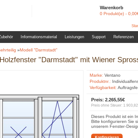
Warenkorb
0 Produkt(e) - 0,00
Star
Zubehör
Informationsmaterial
Leistungen
Support
Referenzen
ehrteilig
»
Modell "Darmstadt"
s Holzfenster "Darmstadt" mit Wiener Spro
Marke:
Ventano
Produktnr.:
Individualfen
Verfügbarkeit:
Auftragsf
Preis:
2.265,55€
Preis ohne Steuer: 1.903,8
Dieses Produkt ist ein I
Bitte konfigurieren Sie 
unserem Fenster-Desig