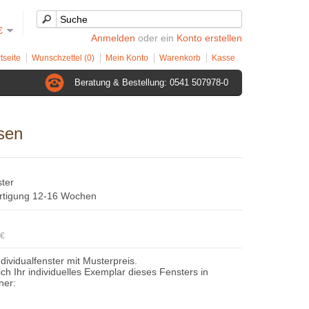
€
Anmelden
oder ein
Konto erstellen
tseite
Wunschzettel (0)
Mein Konto
Warenkorb
Kasse
Beratung & Bestellung: 0541 507978-0
ssen
ster
ertigung 12-16 Wochen
2€
ndividualfenster mit Musterpreis.
sich Ihr individuelles Exemplar dieses Fensters in
ner: