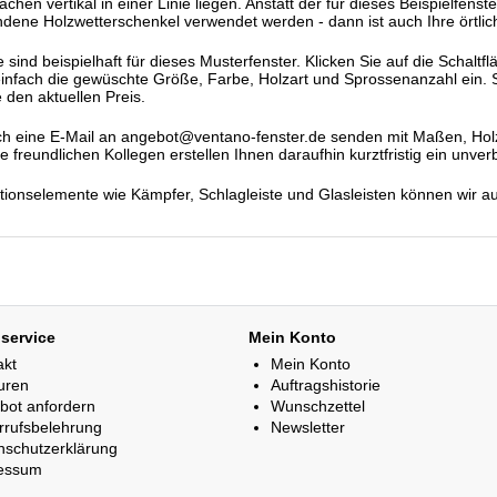
ächen vertikal in einer Linie liegen. Anstatt der für dieses Beispielfe
dene Holzwetterschenkel verwendet werden - dann ist auch Ihre örtli
ind beispielhaft für dieses Musterfenster. Klicken Sie auf die Schaltfl
einfach die gewüschte Größe, Farbe, Holzart und Sprossenanzahl ein. S
 den aktuellen Preis.
h eine E-Mail an angebot@ventano-fenster.de senden mit Maßen, Holza
freundlichen Kollegen erstellen Ihnen daraufhin kurztfristig ein unver
ationselemente wie Kämpfer, Schlagleiste und Glasleisten können wir a
service
Mein Konto
akt
Mein Konto
uren
Auftragshistorie
bot anfordern
Wunschzettel
rrufsbelehrung
Newsletter
nschutzerklärung
essum