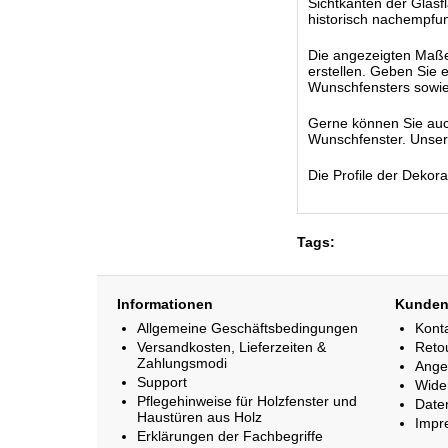
Sichtkanten der Glasfl
historisch nachempfun
Die angezeigten Maße s
erstellen. Geben Sie 
Wunschfensters sowie
Gerne können Sie auc
Wunschfenster. Unsere 
Die Profile der Dekor
Tags:
Informationen
Kunden
Allgemeine Geschäftsbedingungen
Kont
Versandkosten, Lieferzeiten &
Reto
Zahlungsmodi
Ange
Support
Wide
Pflegehinweise für Holzfenster und
Date
Haustüren aus Holz
Impr
Erklärungen der Fachbegriffe