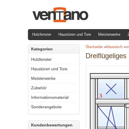
Holzfenster
Haustüren und Tore
Meisterwerke
Startseite
»
klassisch
»
m
Kategorien
Dreiflügeliges
Holzfenster
Haustüren und Tore
Meisterwerke
Zubehör
Informationsmaterial
Sonderangebote
Kundenbewertungen