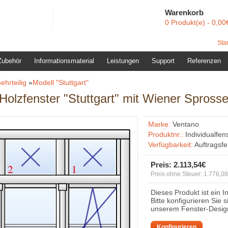
Warenkorb
0 Produkt(e) - 0,00
Star
Zubehör
Informationsmaterial
Leistungen
Support
Referenzen
ehrteilig
»
Modell "Stuttgart"
 Holzfenster "Stuttgart" mit Wiener Spross
Marke:
Ventano
Produktnr.:
Individualfen
Verfügbarkeit:
Auftragsf
Preis:
2.113,54€
Preis ohne Steuer: 1.776,0
Dieses Produkt ist ein I
Bitte konfigurieren Sie 
unserem Fenster-Desig