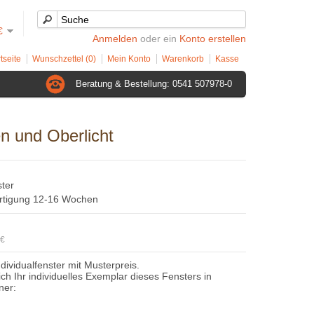
€
Anmelden
oder ein
Konto erstellen
tseite
Wunschzettel (0)
Mein Konto
Warenkorb
Kasse
Beratung & Bestellung: 0541 507978-0
en und Oberlicht
ster
ertigung 12-16 Wochen
8€
ndividualfenster mit Musterpreis.
sich Ihr individuelles Exemplar dieses Fensters in
ner: