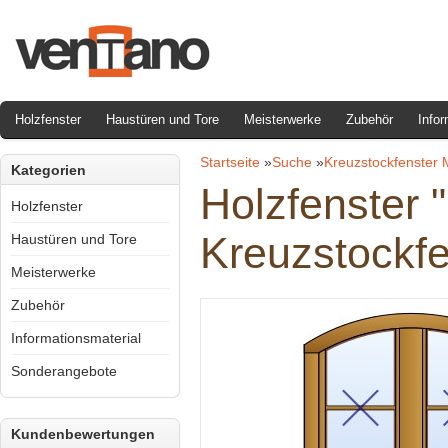
Holzfenster
Haustüren und Tore
Meisterwerke
Zubehör
Infor
Startseite
»
Suche
»
Kreuzstockfenster 
Kategorien
Holzfenster 
Holzfenster
Kreuzstockfe
Haustüren und Tore
Meisterwerke
Zubehör
Informationsmaterial
Sonderangebote
Kundenbewertungen