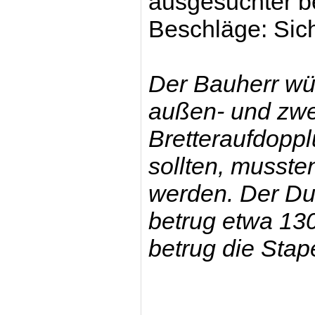
ausgesuchter be
Beschläge:
Sic
Der Bauherr wü
außen- und zwei
Bretteraufdoppl
sollten, musste
werden. Der D
betrug etwa 13
betrug die Sta