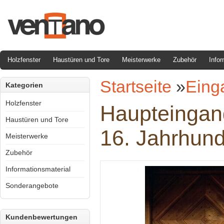
Holzfenster
Haustüren und Tore
Meisterwerke
Zubehör
Infor
Startseite
»
Eing
Kategorien
Holzfenster
Haupteingan
Haustüren und Tore
16. Jahrhund
Meisterwerke
Zubehör
Informationsmaterial
Sonderangebote
Kundenbewertungen