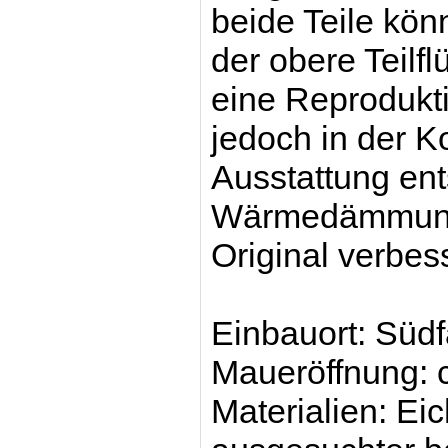
beide Teile kön
der obere Teilfl
eine
Reprodukti
jedoch
in der K
Ausstattung en
Wärmedämmung 
Original verbess
Einbauort: Südf
Maueröffnung:
Materialien: Eic