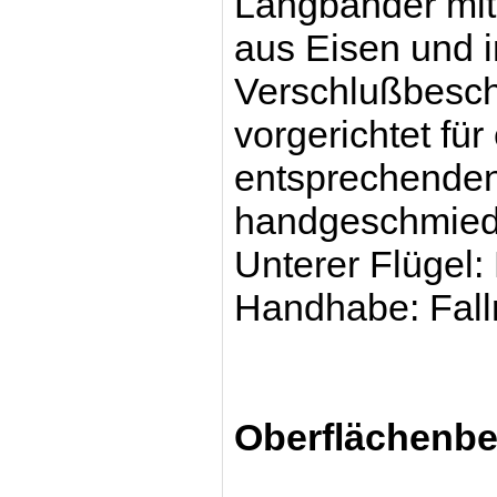
Langbänder mit
aus Eisen und 
Verschlußbesch
vorgerichtet für
entsprechende
handgeschmied
Unterer Flügel:
Handhabe:
Fall
Oberflächenb