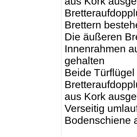
aus Kork ausge
Bretteraufdopp
Brettern beste
Die äußeren Br
Innenrahmen au
gehalten
Beide Türflügel
Bretteraufdop
aus Kork ausge
V
erseitig umla
Bodenschiene a