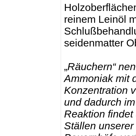
Holzoberflächen 
reinem Leinöl m
Schlußbehandlu
seidenmatter Ob
„
Räuchern“ nenn
Ammoniak mit d
Konzentration 
und dadurch im 
Reaktion findet
Ställen unsere