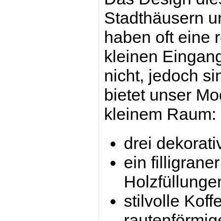
Stadthäusern un
haben oft eine 
kleinen Eingan
nicht, jedoch si
bietet unser Mo
kleinem Raum:
drei dekorat
ein filligran
Holzfüllunge
stilvolle Kof
rautenförmig