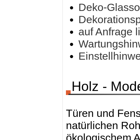
Deko-Glasso
Dekorationsp
auf Anfrage l
Wartungshinw
Einstellhinw
Holz - Mod
Türen und Fenst
natürlichen Rohs
ökologischem An