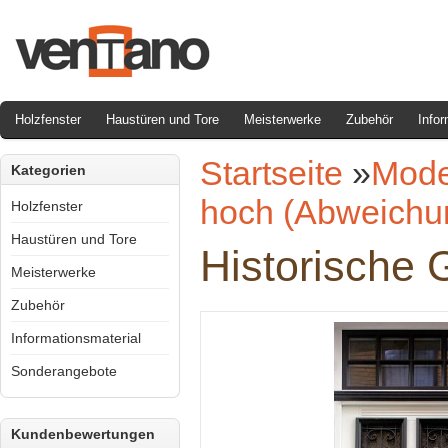
Holzfenster
Haustüren und Tore
Meisterwerke
Zubehör
Infor
Startseite
»
Mode
Kategorien
hoch (Abweichun
Holzfenster
Haustüren und Tore
Historische 
Meisterwerke
Zubehör
Informationsmaterial
Sonderangebote
Kundenbewertungen