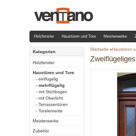
Holzfenster
Haustüren und Tore
Meisterwerke
Startseite
»
Haustüren u
Kategorien
Zweiflügelige
Holzfenster
Haustüren und Tore
- einflügelig
- mehrflügelig
- mit Stichbogen
- mit Oberlicht
- Terrassentüren
- Torelemente
Meisterwerke
Zubehör