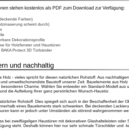
onen stehen kostenlos als PDF zum Download zur Verfügung:
deckende Farben)
olzmaserung scheint durch)
n
ile
erbare Dekorationsprofile
se für Holzfenster und Haustüren
se BAKA Protect 3D Türbänder
rn und nachhaltig
Holz - vieles spricht für diesen natürlichen Rohstoff. Aus nachhaltigem
e und umweltschonendste Baustoff unserer Zeit. Bauelemente aus Holz
 besonderen Charme. Wählen Sie entweder ein Standard-Modell aus un
und die Aufteilung Ihrer ganz persönlichen Wunsch-Haustür.
natürlicher Rohstoff. Dies spiegelt sich auch in der Beschaffenheit de
nnerhalb eines Bauelements stark schwanken. Bei deckenden Lackierunge
suren kann er jedoch unter Umständen als störend wahrgenommen we
ass bei zweiflügeligen Haustüren mit dekorativen Glashalteleisten oder 
gung steht. Deshalb können hier nur sehr schmale Türschilder und -k