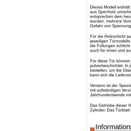
Dieses Modell enthält
aus Sperrholz umschlo
entsprechen dem heuti
wurden, mehrere Vorte
Gefahr von Spannungs
Für die Holzschicht 
jeweiligen Türmodells
die Füllungen schlich
auch für innen und a
Für diese Tür können 
pulverbeschichtet. In 
bestellen, um die Glas
kann sich die Lieferz
Ventano ist der Spezi
mit aufwändigen Verzi
Jahrhundertwende mit
Das Getriebe dieser 
Zylinder. Das Türblat
Information