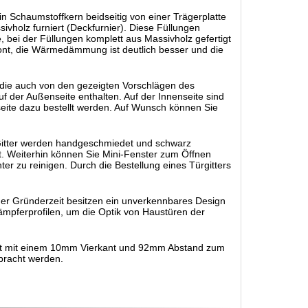
 Schaumstoffkern beidseitig von einer Trägerplatte
vholz furniert (Deckfurnier). Diese Füllungen
bei der Füllungen komplett aus Massivholz gefertigt
ont, die Wärmedämmung ist deutlich besser und die
 die auch von den gezeigten Vorschlägen des
f der Außenseite enthalten. Auf der Innenseite sind
seite dazu bestellt werden. Auf Wunsch können Sie
 Gitter werden handgeschmiedet und schwarz
cht. Weiterhin können Sie Mini-Fenster zum Öffnen
ter zu reinigen. Durch die Bestellung eines Türgitters
 der Gründerzeit besitzen ein unverkennbares Design
ämpferprofilen, um die Optik von Haustüren der
legt mit einem 10mm Vierkant und 92mm Abstand zum
ebracht werden.