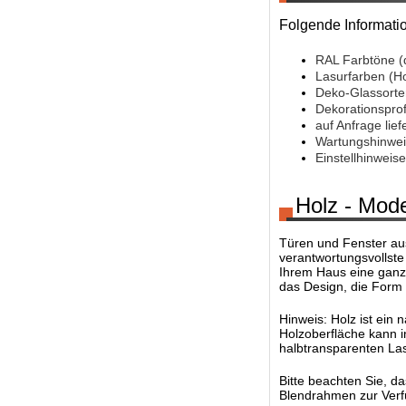
Folgende Informati
RAL Farbtöne (
Lasurfarben (H
Deko-Glassorte
Dekorationsprof
auf Anfrage lief
Wartungshinwei
Einstellhinwei
Holz - Mode
Türen und Fenster aus 
verantwortungsvollst
Ihrem Haus eine ganz
das Design, die Form 
Hinweis: Holz ist ein 
Holzoberfläche kann i
halbtransparenten La
Bitte beachten Sie, d
Blendrahmen zur Verfü