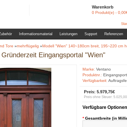
Warenkorb
0 Produkt(e) - 0,00
Star
Zubehör
Informationsmaterial
Leistungen
Support
Referenzen
nd Tore
»
mehrflügelig
»
Modell "Wien" 140~180cm breit, 195~220 cm h
s Gründerzeit Eingangsportal "Wien"
Marke:
Ventano
Produktnr.:
Eingangsport
Verfügbarkeit:
Auftragsf
Preis:
5.979,75€
Preis ohne Steuer: 5.025,0
Verfügbare Optione
*
Gesamtbreite (in Mill