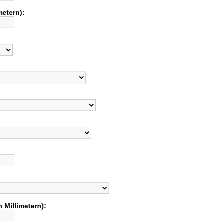
metern):
 Millimetern):