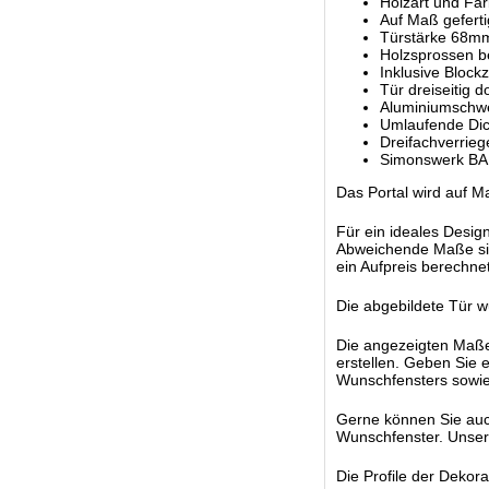
Holzart und Far
Auf Maß geferti
Türstärke 68m
Holzsprossen be
Inklusive Bloc
Tür dreiseitig d
Aluminiumschwe
Umlaufende Dic
Dreifachverrieg
Simonswerk BA
Das Portal wird auf M
Für ein ideales Desig
Abweichende Maße sin
ein Aufpreis berechnet
Die abgebildete Tür w
Die angezeigten Maße s
erstellen. Geben Sie 
Wunschfensters sowie
Gerne können Sie auc
Wunschfenster. Unsere 
Die Profile der Dekor