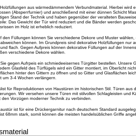
 Holzfüllungen aus wärmedämmendem Verbundmaterial. Hierbei wird ein
ssen (Absperrfurnier) und anschließend mit einer dünnen Schicht Massi
gen Stand der Technik und haben gegenüber der veralteten Bauweise, 
ile: Das Gewicht der Tür wird reduziert und die Bänder werden gesch
rissen im Holz ist
erheblich
reduziert.
auf den Füllungen können Sie verschiedene Dekore und Muster wählen,
 abweichen können. Im Grundpreis sind dekorative Holzfüllungen nur au
t und flach. Gegen Aufpreis können dekorative Füllungen auf der Innen
ußen verschiedene Dekore wählen.
Sie gegen Aufrpeis ein schmiedeeisernes Türgitter bestellen. Unsere
jedem Glasfeld des Türflügels wird ein Gitter montiert, im Oberlicht ni
flächen hinter den Gittern zu öffnen und so Gitter und Glasflächen leich
eit um 3-4 Wochen verlängern.
alist für Reproduktionen von Haustüren im historischen Stil. Türen aus
erungen. Wir versehen unsere Türen mit stilvollen Schlagleisten und K
 den Vorzügen moderner Technik zu verbinden.
Haustür ist für eine Drückergarnitur nach deutschem Standard ausge
t ist 68mm stark, somit können die meisten handelsüblichen Griffe ang
smaterial