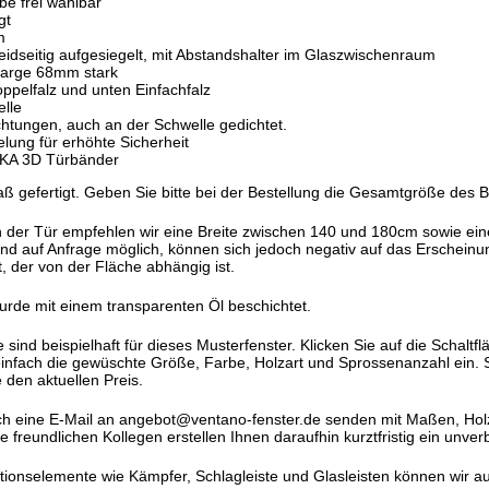
be frei wählbar
gt
m
idseitig aufgesiegelt, mit Abstandshalter im Glaszwischenraum
kzarge 68mm stark
oppelfalz und unten Einfachfalz
lle
htungen, auch an der Schwelle gedichtet.
elung für erhöhte Sicherheit
KA 3D Türbänder
aß gefertigt. Geben Sie bitte bei der Bestellung die Gesamtgröße des
n der Tür empfehlen wir eine Breite zwischen 140 und 180cm sowie ei
d auf Anfrage möglich, können sich jedoch negativ auf das Erschein
, der von der Fläche abhängig ist.
urde mit einem transparenten Öl beschichtet.
ind beispielhaft für dieses Musterfenster. Klicken Sie auf die Schaltfl
einfach die gewüschte Größe, Farbe, Holzart und Sprossenanzahl ein. S
 den aktuellen Preis.
h eine E-Mail an angebot@ventano-fenster.de senden mit Maßen, Holza
freundlichen Kollegen erstellen Ihnen daraufhin kurztfristig ein unver
ationselemente wie Kämpfer, Schlagleiste und Glasleisten können wir a