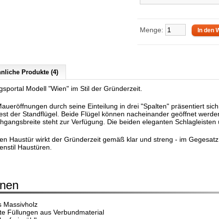
Menge:
nliche Produkte (4)
sportal Modell "Wien" im Stil der Gründerzeit.
Maueröffnungen durch seine Einteilung in drei "Spalten" präsentiert sic
est der Standflügel. Beide Flügel können nacheinander geöffnet werden,
gangsbreite steht zur Verfügung. Die beiden eleganten Schlagleisten un
en Haustür wirkt der Gründerzeit gemäß klar und streng - im Gegesatz 
nstil Haustüren.
onen
s Massivholz
 Füllungen aus Verbundmaterial