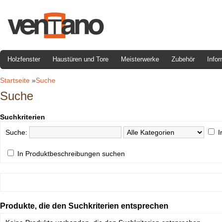
Holzfenster
Haustüren und Tore
Meisterwerke
Zubehör
Infor
Startseite
»
Suche
Suche
Suchkriterien
Suche:
I
In Produktbeschreibungen suchen
Produkte, die den Suchkriterien entsprechen